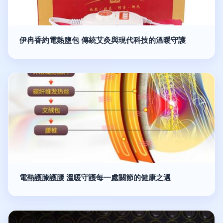
伊冉香約電熱鹽包 傳統艾灸與現代科技的溫暖守護
電熱護膝護腰 溫暖守護每一處關節的健康之選