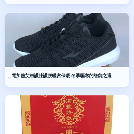
電加熱艾絨護膝護腰暖宮保暖 冬季驅寒的智能之選