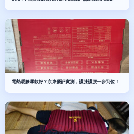
電熱暖膝哪款好？京東優評實測，護膝護腰一步到位！