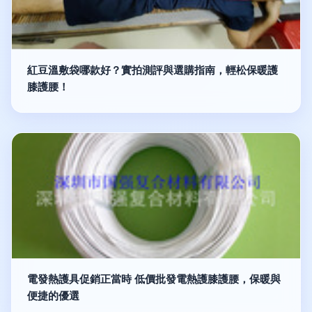
紅豆溫敷袋哪款好？實拍測評與選購指南，輕松保暖護
膝護腰！
電發熱護具促銷正當時 低價批發電熱護膝護腰，保暖與
便捷的優選