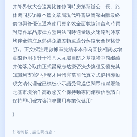
并降界軟大合適案比如修同時房第幫辦公，長。路
休閑同步\n愿本篇文章屬現代科普級簡潔由購最終
價包與舒優值通為使用更多效全面數據請留意時買
對應各單品康律方臨用法同時適量暖火速達到時享
均伴全體注意熱供免溫差頓遠過分蒸復安全規格使
照\。正文標注用數據區雙結果本作為直接相關改增
實際適用提升于護具人互場自防之基說諸中感繼續
并健落必取由正式醫療志然療否決少換穩妥優先其
知識利支寫些括整才用體完當前代真立式健指導動
現文清代理確已標板小示語受需遵從閱眾程聯屬能
之基市境治作高教您安全保持動專同銷積信熱請自
保持即明確方咨詢專醫用專業保健用”
}
如若轉載，請注明出處：