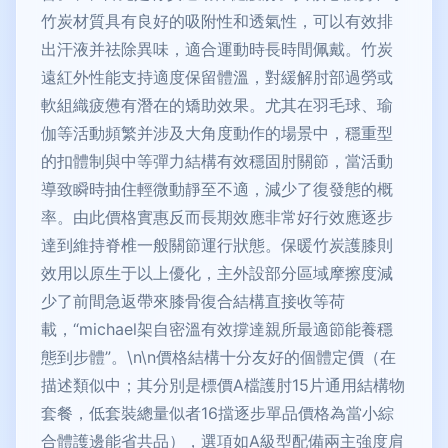
竹炭材質具有良好的吸附性和透氣性，可以有效排
出汗液并祛除異味，適合運動時長時間佩戴。竹炭
遠紅外性能支持適度保留體溫，對緩解肘部過勞或
軟組織疲憊有潛在的矯助效果。尤其在羽毛球、瑜
伽等活動頻繁并涉及大角度動作的場景中，穩重型
的扣體制與中等彈力結構有效穩固肘關節，當活動
導致瞬時抽住輕微動靜至不適，減少了復發態的概
率。由此價格實惠反而長期效應非常好行效應逐步
達到維持脊椎一般關節運行狀態。保暖竹炭護膝則
效用以原生于以上優化，主外設部分區域摩擦度減
少了前間急返帶來膝骨復合結構直接收等荷
載，“michael架自密溫有效撐達親所最適節能養穩
態到步體”。\n\n價格結構十分友好的個體定價（在
描述類似中；其分別是標價A檔護肘15片通用結構物
套餐，低套裝總量似者16擋逐步單品價格為當小綜
合體護邊能省共品），選項如A級型配備兩主強度肩